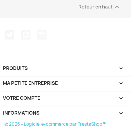
Retour en haut

Twitter
YouTube
Instagram
PRODUITS

MA PETITE ENTREPRISE

VOTRE COMPTE

INFORMATIONS
keyboard_arrow_down
© 2026 - Logiciel e-commerce par PrestaShop™