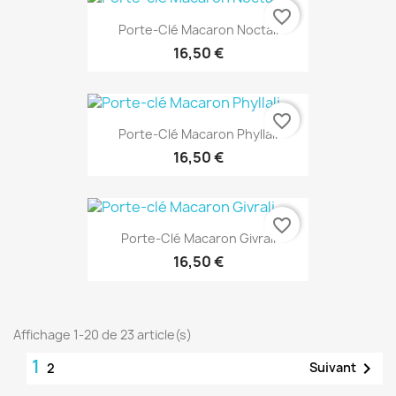
favorite_border
Porte-Clé Macaron Noctali
16,50 €
favorite_border
Porte-Clé Macaron Phyllali
16,50 €
favorite_border
Porte-Clé Macaron Givrali
16,50 €
Affichage 1-20 de 23 article(s)
1

Suivant
2