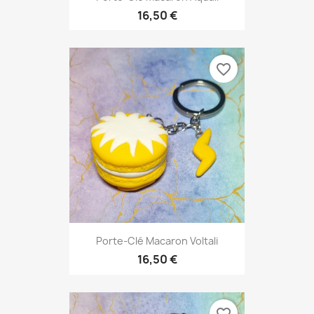
16,50 €
favorite_border
Porte-Clé Macaron Voltali
16,50 €
favorite_border