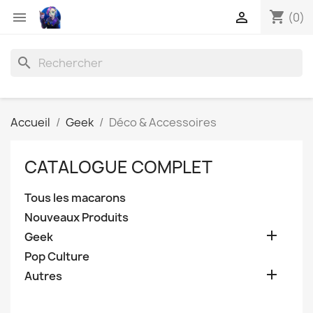
shopping_cart


(0)
search
Accueil
Geek
Déco & Accessoires
CATALOGUE COMPLET
Tous les macarons
Nouveaux Produits

Geek
Pop Culture

Autres