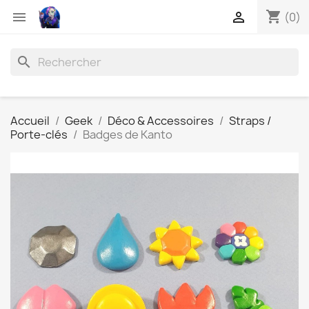
shopping_cart


(0)
search
Accueil
Geek
Déco & Accessoires
Straps /
Porte-clés
Badges de Kanto