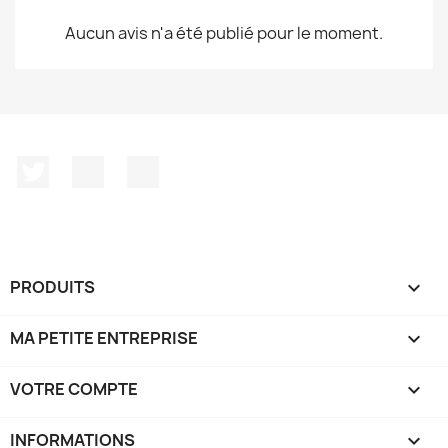
Aucun avis n'a été publié pour le moment.
Twitter
YouTube
Instagram
PRODUITS

MA PETITE ENTREPRISE

VOTRE COMPTE

INFORMATIONS
keyboard_arrow_down