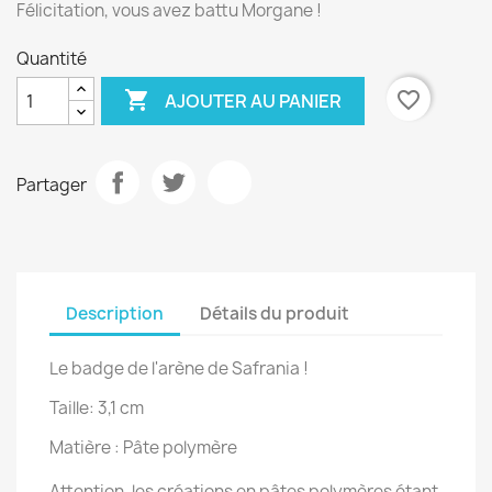
Félicitation, vous avez battu Morgane !
Quantité

favorite_border
AJOUTER AU PANIER
Partager
Description
Détails du produit
Le badge de l'arène de Safrania !
Taille: 3,1 cm
Matière : Pâte polymère
Attention, les créations en pâtes polymères étant